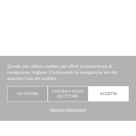
✕
Questo sito utilizza cookies per offrirti un'esperienza di
navigazione migliore. Continuando la navigazione nel sito
Materiale
autorizzi l’uso dei cookies.
CONTINUA SENZA
Posizionamento
PIÙ OPZIONI
ACCETTA
ACCETTARE
Maggiori informazioni
Tecnologia
Tipologia