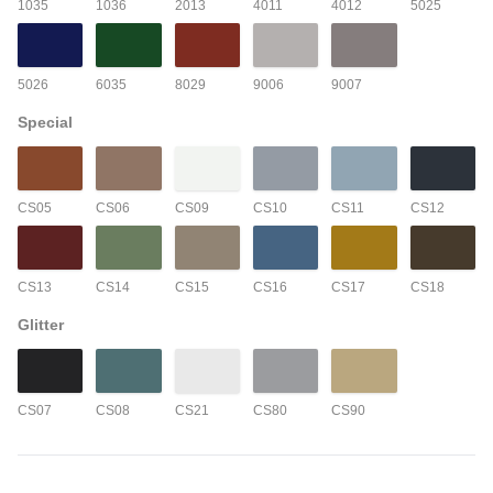
1035
1036
2013
4011
4012
5025
5026
6035
8029
9006
9007
Special
CS05
CS06
CS09
CS10
CS11
CS12
CS13
CS14
CS15
CS16
CS17
CS18
Glitter
CS07
CS08
CS21
CS80
CS90