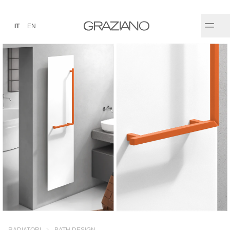
IT
EN
RADIATORI
BATH DESIGN