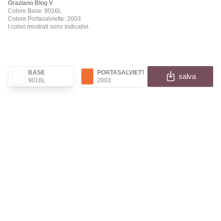
Graziano Blog V
Colore Base: 9016L
Colore Portasalviette: 2003
I colori mostrati sono indicativi.
BASE
PORTASALVIETTE
salva
9016L
2003
✕
BLOG V
Compila i campi per ricevere l'immagine e le