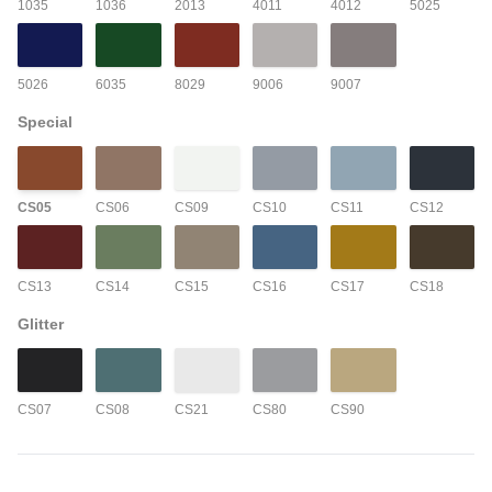
1035
1036
2013
4011
4012
5025
5026
6035
8029
9006
9007
Special
CS05
CS06
CS09
CS10
CS11
CS12
CS13
CS14
CS15
CS16
CS17
CS18
Glitter
CS07
CS08
CS21
CS80
CS90