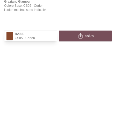
Graziano Glamour
Colore Base: CS05
- Corten
I colori mostrati sono indicativi.
BASE
salva
CS05
- Corten
✕
GLAMOUR
Compila i campi per ricevere l'immagine e le
informazioni della tua configurazione