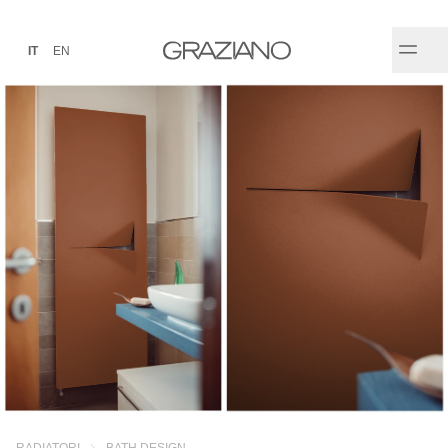
IT
EN
RADIATORI
BATH DESIGN