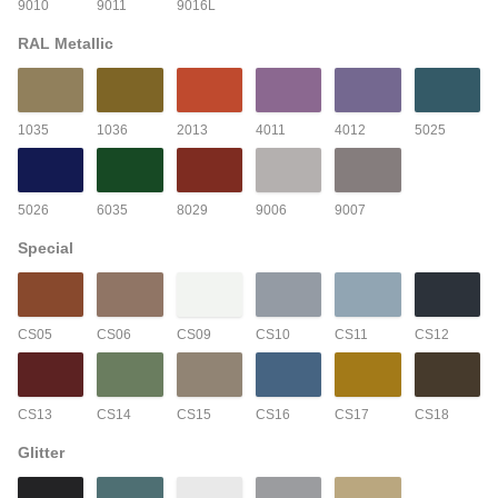
9010
9011
9016L
RAL Metallic
1035
1036
2013
4011
4012
5025
5026
6035
8029
9006
9007
Special
CS05
CS06
CS09
CS10
CS11
CS12
CS13
CS14
CS15
CS16
CS17
CS18
Glitter