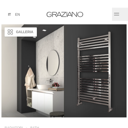
IT
EN
GALLERIA
RADIATORI
BATH