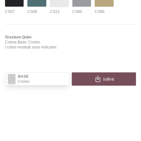
CS07
CS08
CS21
CS80
CS90
Graziano Qubo
Colore Base: Cromo
I colori mostrati sono indicativi.
BASE
salva
Cromo