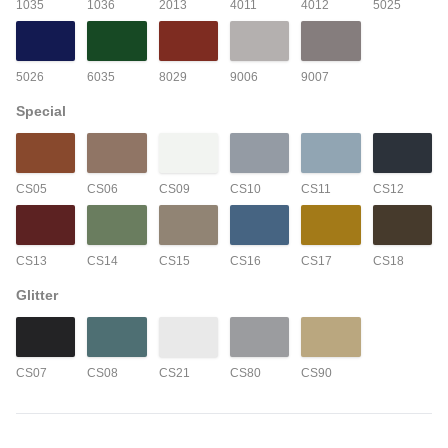
1035
1036
2013
4011
4012
5025
5026
6035
8029
9006
9007
Special
CS05
CS06
CS09
CS10
CS11
CS12
CS13
CS14
CS15
CS16
CS17
CS18
Glitter
CS07
CS08
CS21
CS80
CS90