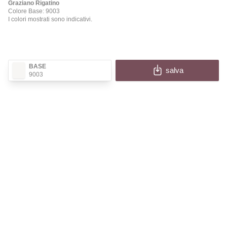
Graziano Rigatino
Colore Base: 9003
I colori mostrati sono indicativi.
BASE
salva
9003
✕
RIGATINO
Compila i campi per ricevere l'immagine e le
informazioni della tua configurazione