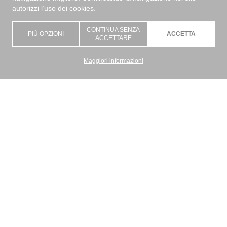
autorizzi l’uso dei cookies.
CONTINUA SENZA
PIÙ OPZIONI
ACCETTA
ACCETTARE
Maggiori informazioni
Graziano Srl è un’azienda artigiana con l’obiettivo di dare una risposta
concreta alla richiesta di coniugare la funzione tecnica ed estetica del