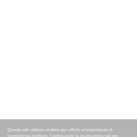
indicaci il tuo Cap di residenza e ti contatteremo
indicandoti il rivenditore più vicino.
Ho letto e Accetto
l'informativa privacy
*
Invia
Questo sito utilizza cookies per offrirti un'esperienza di
navigazione migliore. Continuando la navigazione nel sito