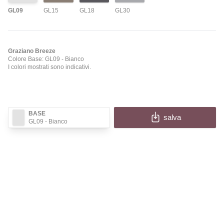
GL09
GL15
GL18
GL30
Graziano Breeze
Colore Base: GL09
- Bianco
I colori mostrati sono indicativi.
BASE
salva
GL09
- Bianco
✕
BREEZE