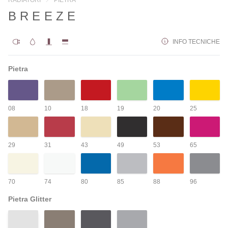
BREEZE
INFO TECNICHE
Pietra
08
10
18
19
20
25
29
31
43
49
53
65
70
74
80
85
88
96
Pietra Glitter