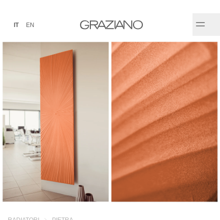
IT
EN
RADIATORI
PIETRA