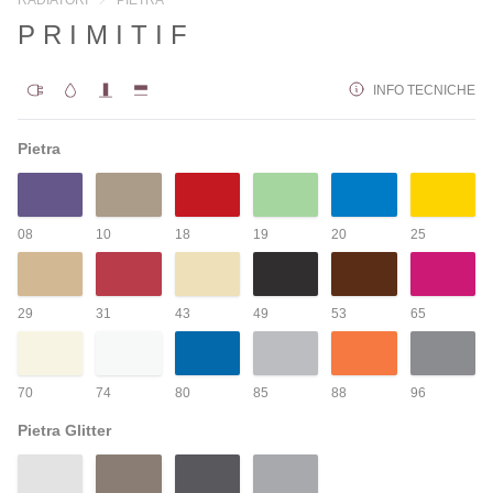
PRIMITIF
INFO TECNICHE
Pietra
08
10
18
19
20
25
29
31
43
49
53
65
70
74
80
85
88
96
Pietra Glitter