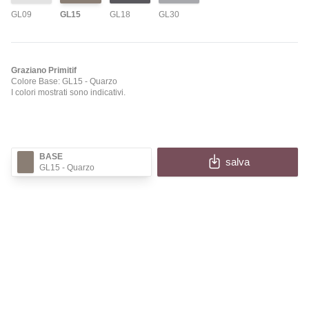
GL09
GL15
GL18
GL30
Graziano Primitif
Colore Base: GL15
- Quarzo
I colori mostrati sono indicativi.
BASE
salva
GL15
- Quarzo
✕
PRIMITIF