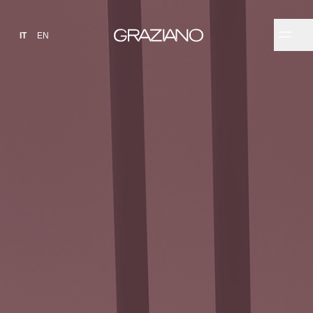
IT
EN
✕