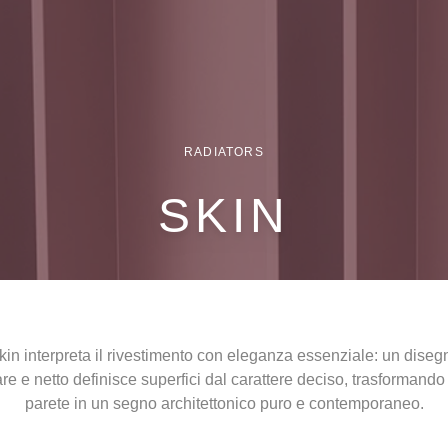
RADIATORS
SKIN
kin interpreta il rivestimento con eleganza essenziale: un diseg
are e netto definisce superfici dal carattere deciso, trasformando
parete in un segno architettonico puro e contemporaneo.