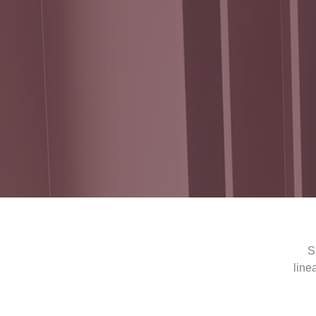
S
line